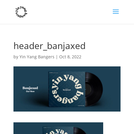
header_banjaxed
by
Yin Yang Bangers
|
Oct 8, 2022